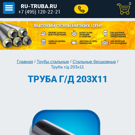
0
RU-TRUBA.RU
+7 (495) 120-22-21
Главная
/
Трубы стальные
/
Стальные бесшовные
/
Труба г/д 203x11
ТРУБА Г/Д 203X11