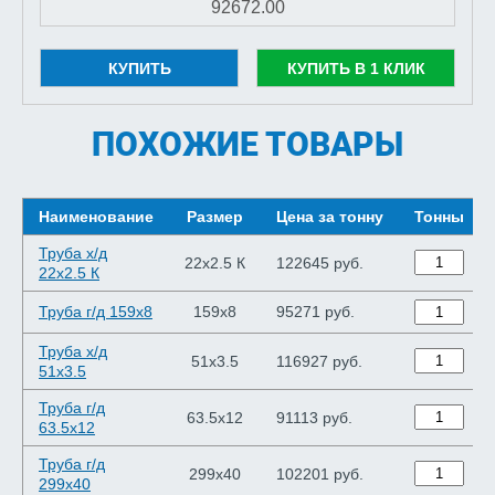
КУПИТЬ
КУПИТЬ В 1 КЛИК
ПОХОЖИЕ ТОВАРЫ
Наименование
Размер
Цена за тонну
Тонны
Труба х/д
22x2.5 К
122645 руб.
22x2.5 К
Труба г/д 159x8
159x8
95271 руб.
Труба х/д
51x3.5
116927 руб.
51x3.5
Труба г/д
63.5x12
91113 руб.
63.5x12
Труба г/д
299x40
102201 руб.
299x40