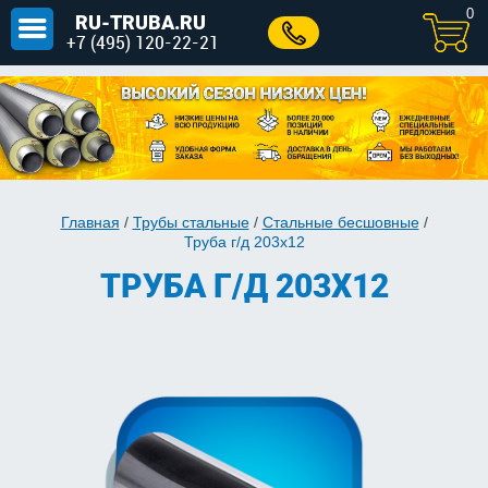
0
RU-TRUBA.RU
+7 (495) 120-22-21
Главная
/
Трубы стальные
/
Стальные бесшовные
/
Труба г/д 203x12
ТРУБА Г/Д 203X12