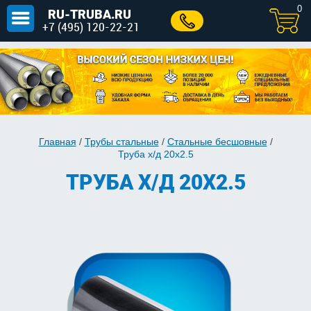
0
RU-TRUBA.RU
+7 (495) 120-22-21
Главная
/
Трубы стальные
/
Стальные бесшовные
/
Труба х/д 20x2.5
ТРУБА Х/Д 20X2.5