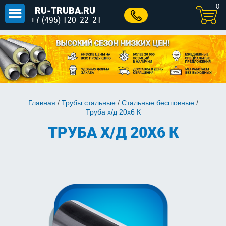
0
RU-TRUBA.RU
+7 (495) 120-22-21
Главная
/
Трубы стальные
/
Стальные бесшовные
/
Труба х/д 20x6 К
ТРУБА Х/Д 20X6 К