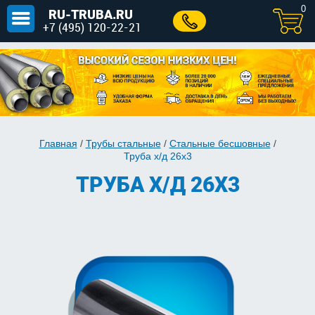
0
RU-TRUBA.RU
+7 (495) 120-22-21
Главная
/
Трубы стальные
/
Стальные бесшовные
/
Труба х/д 26x3
ТРУБА Х/Д 26X3