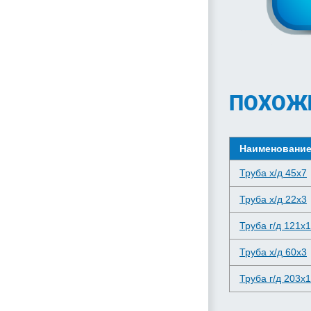
ПОХОЖ
Наименовани
Труба х/д 45x7
Труба х/д 22x3
Труба г/д 121x
Труба х/д 60x3
Труба г/д 203x