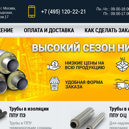
г. Москва,
Пн.-Чт.: 09.00-18.0
+7 (495) 120-22-21
тырская,
Пт.: 09.00-17.0
ком.17
ЕНИЕ
ОПЛАТА И ДОСТАВКА
КАК СДЕЛАТЬ ЗАК
Трубы в изоляции
Трубы в
ППУ ПЭ
ППУ ОЦ
Трубы в ППУ
Для надзе
термоизоляции созданы
прокладки 