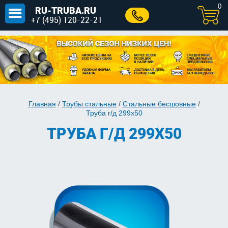
0
RU-TRUBA.RU
+7 (495) 120-22-21
Главная
/
Трубы стальные
/
Стальные бесшовные
/
Труба г/д 299x50
ТРУБА Г/Д 299X50