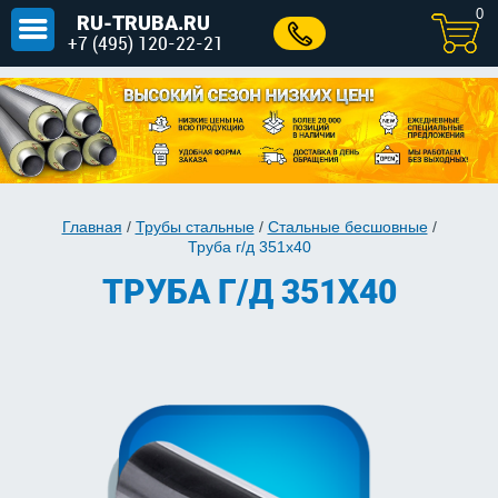
0
RU-TRUBA.RU
+7 (495) 120-22-21
Главная
/
Трубы стальные
/
Стальные бесшовные
/
Труба г/д 351x40
ТРУБА Г/Д 351X40