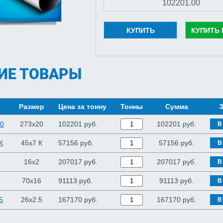
КУПИТЬ
КУПИТЬ 
ИЕ ТОВАРЫ
е
Размер
Цена за тонну
Тонны
Сумма
З
20
273x20
102201 руб.
102201
руб.
В
К
45x7 К
57156 руб.
57156
руб.
В
16x2
207017 руб.
207017
руб.
В
70x16
91113 руб.
91113
руб.
В
5
26x2.5
167170 руб.
167170
руб.
В