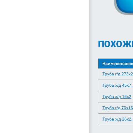
ПОХОЖ
Наименовани
Труба г/д 273x
Труба х/д 45x7 
Труба х/д 16x2
Труба г/д 70x16
Труба х/д 26x2.