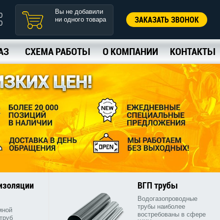
Вы не добавили
0
ЗАКАЗАТЬ ЗВОНОК
ни одного товара
0
АЗ
СХЕМА РАБОТЫ
О КОМПАНИИ
КОНТАКТЫ
 изоляции
ВГП трубы
Водогазопроводные
трубы наиболее
мной
востребованы в сфере
труб