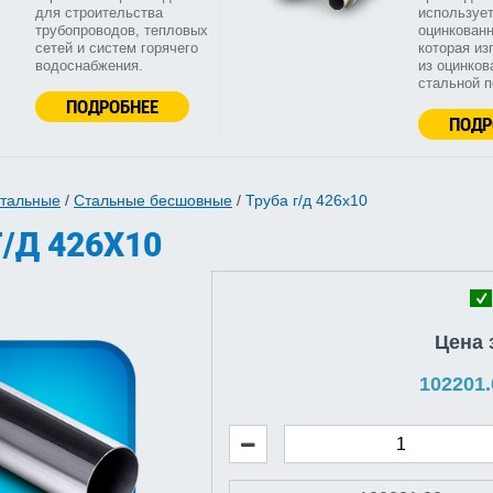
для строительства
используе
трубопроводов, тепловых
оцинкованн
сетей и систем горячего
которая из
водоснабжения.
из оцинков
стальной 
ПОДРОБНЕЕ
ПОДР
стальные
/
Стальные бесшовные
/
Труба г/д 426x10
/Д 426X10
Цена 