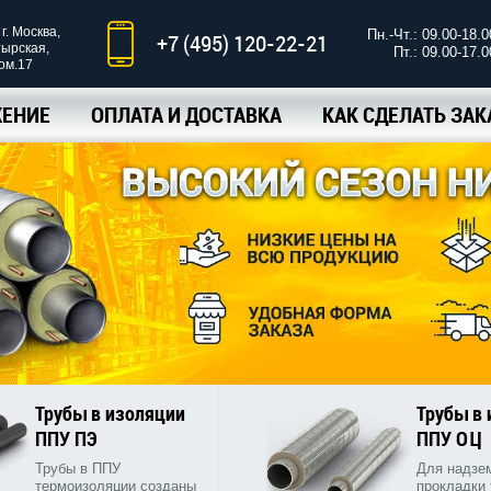
г. Москва,
Пн.-Чт.: 09.00-18.0
+7 (495) 120-22-21
тырская,
Пт.: 09.00-17.0
ком.17
ЕНИЕ
ОПЛАТА И ДОСТАВКА
КАК СДЕЛАТЬ ЗАК
Трубы в изоляции
Трубы в
ППУ ПЭ
ППУ ОЦ
Трубы в ППУ
Для надзе
термоизоляции созданы
прокладки 