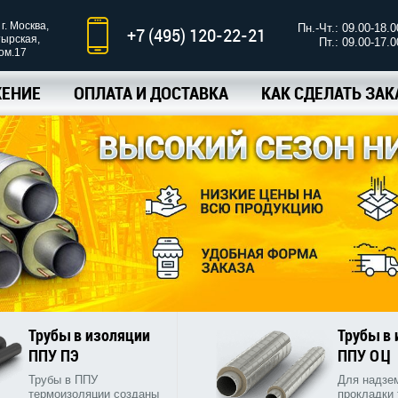
г. Москва,
Пн.-Чт.: 09.00-18.0
+7 (495) 120-22-21
тырская,
Пт.: 09.00-17.0
ком.17
ЕНИЕ
ОПЛАТА И ДОСТАВКА
КАК СДЕЛАТЬ ЗАК
Трубы в изоляции
Трубы в
ППУ ПЭ
ППУ ОЦ
Трубы в ППУ
Для надзе
термоизоляции созданы
прокладки 