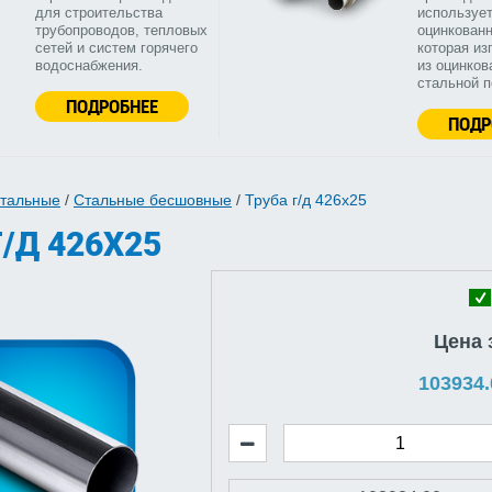
для строительства
используе
трубопроводов, тепловых
оцинкованн
сетей и систем горячего
которая из
водоснабжения.
из оцинков
стальной 
ПОДРОБНЕЕ
ПОДР
стальные
/
Стальные бесшовные
/
Труба г/д 426x25
/Д 426X25
Цена 