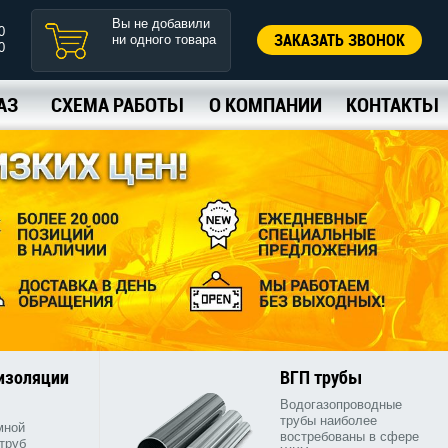
Вы не добавили
0
ЗАКАЗАТЬ ЗВОНОК
ни одного товара
0
АЗ
СХЕМА РАБОТЫ
О КОМПАНИИ
КОНТАКТЫ
 изоляции
ВГП трубы
Водогазопроводные
трубы наиболее
мной
востребованы в сфере
труб