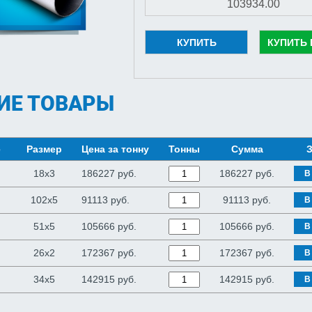
КУПИТЬ
КУПИТЬ 
ИЕ ТОВАРЫ
е
Размер
Цена за тонну
Тонны
Сумма
З
18x3
186227 руб.
186227
руб.
В
102x5
91113 руб.
91113
руб.
В
51x5
105666 руб.
105666
руб.
В
26x2
172367 руб.
172367
руб.
В
34x5
142915 руб.
142915
руб.
В