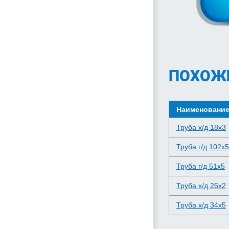
ПОХОЖ
Наименовани
Труба х/д 18x3
Труба г/д 102x5
Труба г/д 51x5
Труба х/д 26x2
Труба х/д 34x5