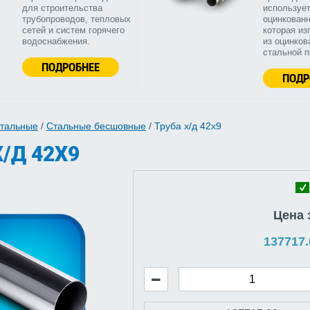
для строительства
используе
трубопроводов, тепловых
оцинкованн
сетей и систем горячего
которая из
водоснабжения.
из оцинков
стальной 
ПОДРОБНЕЕ
ПОДР
стальные
/
Стальные бесшовные
/
Труба х/д 42x9
/Д 42X9
Цена 