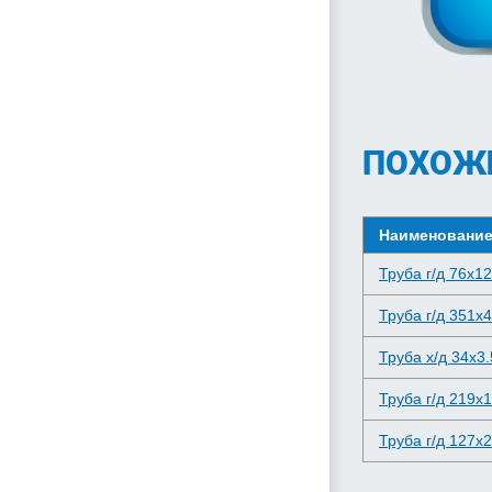
ПОХОЖ
Наименовани
Труба г/д 76x12
Труба г/д 351x
Труба х/д 34x3.
Труба г/д 219x
Труба г/д 127x