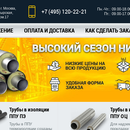
г. Москва,
Пн.-Чт.: 09.00-18.0
+7 (495) 120-22-21
тырская,
Пт.: 09.00-17.0
ком.17
ЕНИЕ
ОПЛАТА И ДОСТАВКА
КАК СДЕЛАТЬ ЗАК
Трубы в изоляции
Трубы в
ППУ ПЭ
ППУ ОЦ
Трубы в ППУ
Для надзе
термоизоляции созданы
прокладки 