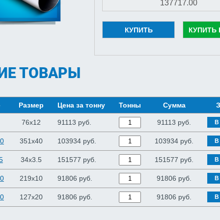
КУПИТЬ
КУПИТЬ 
ИЕ ТОВАРЫ
е
Размер
Цена за тонну
Тонны
Сумма
З
76x12
91113 руб.
91113
руб.
В
40
351x40
103934 руб.
103934
руб.
В
5
34x3.5
151577 руб.
151577
руб.
В
10
219x10
91806 руб.
91806
руб.
В
20
127x20
91806 руб.
91806
руб.
В