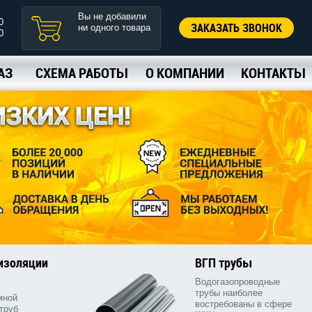
Вы не добавили
0
ЗАКАЗАТЬ ЗВОНОК
ни одного товара
0
АЗ
СХЕМА РАБОТЫ
О КОМПАНИИ
КОНТАКТЫ
 изоляции
ВГП трубы
Водогазопроводные
трубы наиболее
мной
востребованы в сфере
труб