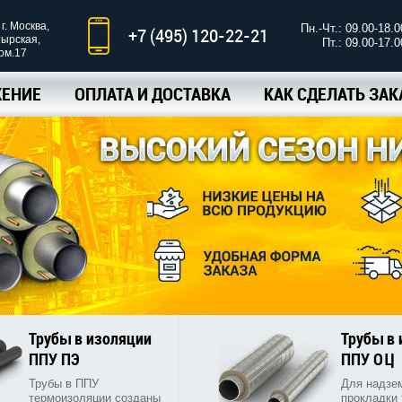
г. Москва,
Пн.-Чт.: 09.00-18.0
+7 (495) 120-22-21
тырская,
Пт.: 09.00-17.0
ком.17
ЕНИЕ
ОПЛАТА И ДОСТАВКА
КАК СДЕЛАТЬ ЗАК
Трубы в изоляции
Трубы в
ППУ ПЭ
ППУ ОЦ
Трубы в ППУ
Для надзе
термоизоляции созданы
прокладки 