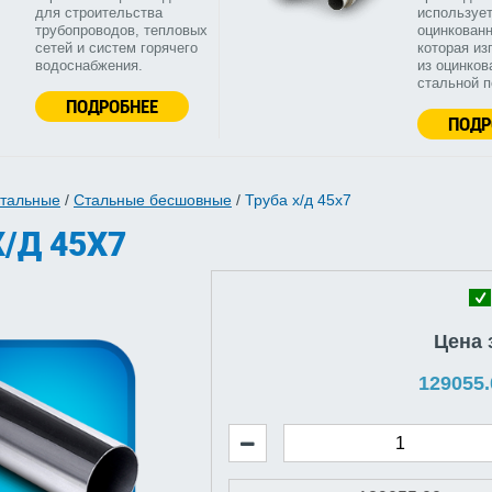
для строительства
используе
трубопроводов, тепловых
оцинкованн
сетей и систем горячего
которая из
водоснабжения.
из оцинков
стальной 
ПОДРОБНЕЕ
ПОДР
стальные
/
Стальные бесшовные
/
Труба х/д 45x7
/Д 45X7
Цена 