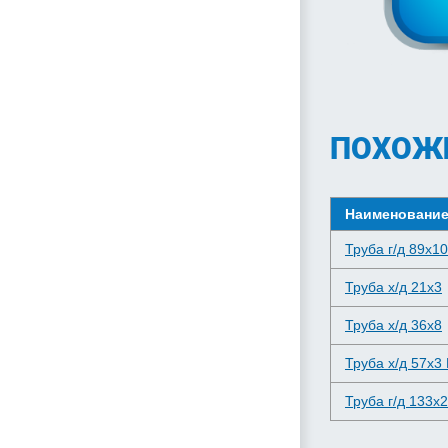
ПОХОЖ
Наименовани
Труба г/д 89x10
Труба х/д 21x3
Труба х/д 36x8
Труба х/д 57x3 
Труба г/д 133x