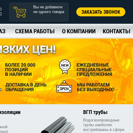
Вы не добавили
0
ЗАКАЗАТЬ ЗВОНОК
ни одного товара
0
АЗ
СХЕМА РАБОТЫ
О КОМПАНИИ
КОНТАКТЫ
 изоляции
ВГП трубы
Водогазопроводные
трубы наиболее
мной
востребованы в сфере
труб