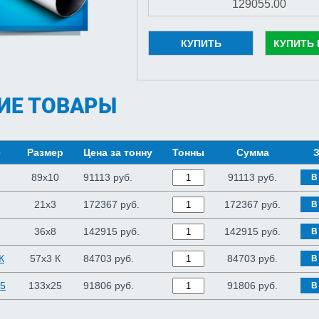
КУПИТЬ
КУПИТЬ 
ИЕ ТОВАРЫ
е
Размер
Цена за тонну
Тонны
Сумма
З
89x10
91113 руб.
91113
руб.
В
21x3
172367 руб.
172367
руб.
В
36x8
142915 руб.
142915
руб.
В
К
57x3 К
84703 руб.
84703
руб.
В
25
133x25
91806 руб.
91806
руб.
В