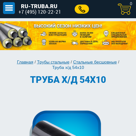
0
RU-TRUBA.RU
+7 (495) 120-22-21
Главная
/
Трубы стальные
/
Стальные бесшовные
/
Труба х/д 54x10
ТРУБА Х/Д 54X10