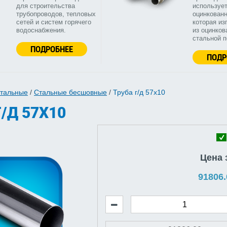
для строительства
используе
трубопроводов, тепловых
оцинкованн
сетей и систем горячего
которая из
водоснабжения.
из оцинков
стальной 
ПОДРОБНЕЕ
ПОДР
стальные
/
Стальные бесшовные
/
Труба г/д 57x10
/Д 57X10
Цена 