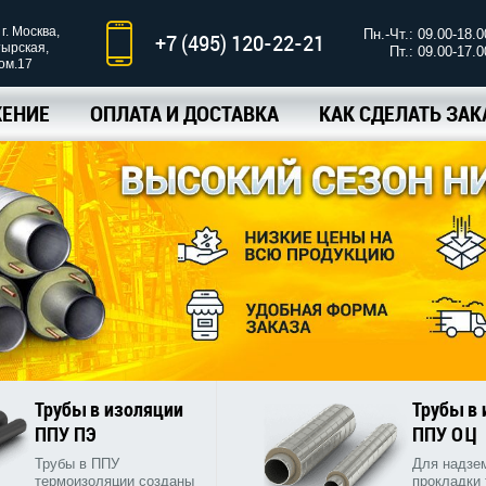
г. Москва,
Пн.-Чт.: 09.00-18.0
+7 (495) 120-22-21
тырская,
Пт.: 09.00-17.0
ком.17
ЕНИЕ
ОПЛАТА И ДОСТАВКА
КАК СДЕЛАТЬ ЗАК
Трубы в изоляции
Трубы в
ППУ ПЭ
ППУ ОЦ
Трубы в ППУ
Для надзе
термоизоляции созданы
прокладки 