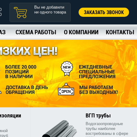
Вы не добавили
0
ЗАКАЗАТЬ ЗВОНОК
ни одного товара
0
АЗ
СХЕМА РАБОТЫ
О КОМПАНИИ
КОНТАКТЫ
 изоляции
ВГП трубы
Водогазопроводные
трубы наиболее
мной
востребованы в сфере
труб