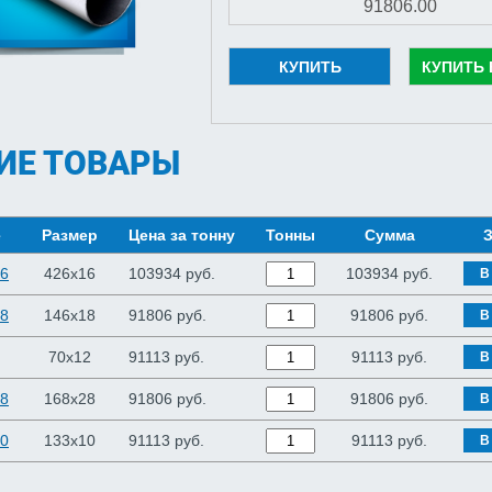
КУПИТЬ
КУПИТЬ 
ИЕ ТОВАРЫ
е
Размер
Цена за тонну
Тонны
Сумма
З
16
426x16
103934 руб.
103934
руб.
В
18
146x18
91806 руб.
91806
руб.
В
70x12
91113 руб.
91113
руб.
В
28
168x28
91806 руб.
91806
руб.
В
10
133x10
91113 руб.
91113
руб.
В