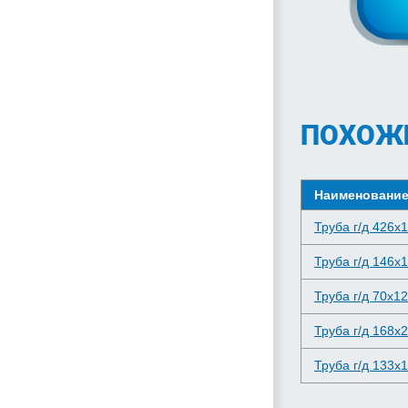
ПОХОЖ
Наименовани
Труба г/д 426x
Труба г/д 146x
Труба г/д 70x12
Труба г/д 168x
Труба г/д 133x