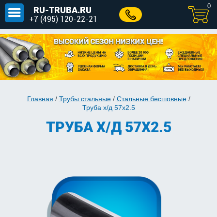
0
RU-TRUBA.RU
+7 (495) 120-22-21
Главная
/
Трубы стальные
/
Стальные бесшовные
/
Труба х/д 57x2.5
ТРУБА Х/Д 57X2.5