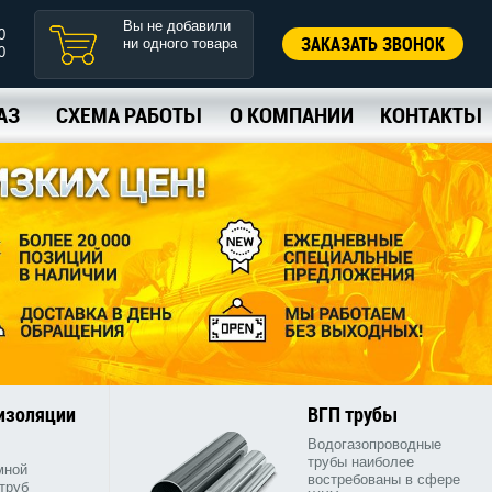
Вы не добавили
0
ЗАКАЗАТЬ ЗВОНОК
ни одного товара
0
АЗ
СХЕМА РАБОТЫ
О КОМПАНИИ
КОНТАКТЫ
 изоляции
ВГП трубы
Водогазопроводные
трубы наиболее
мной
востребованы в сфере
труб