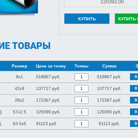
КУПИТЬ
КУПИТЬ 
ИЕ ТОВАРЫ
е
Размер
Цена за тонну
Тонны
Сумма
З
8x1
518867 руб.
518867
руб.
В
42x9
137717 руб.
137717
руб.
В
28x2
172367 руб.
172367
руб.
В
5
57x2.5
125590 руб.
125590
руб.
В
5
63.5x5
91113 руб.
91113
руб.
В