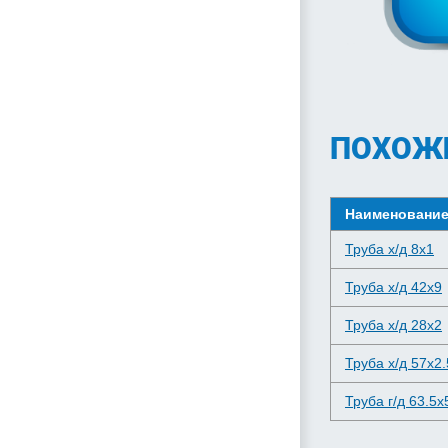
ПОХОЖ
Наименовани
Труба х/д 8x1
Труба х/д 42x9
Труба х/д 28x2
Труба х/д 57x2.
Труба г/д 63.5x