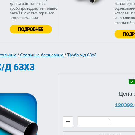
для строительства
используе
трубопроводов, тепловых
оцинкованн
сетей и систем горячего
которая из
водоснабжения.
из оцинков
стальной 
ПОДРОБНЕЕ
ПОДР
стальные
/
Стальные бесшовные
/
Труба х/д 63x3
/Д 63X3
Цена 