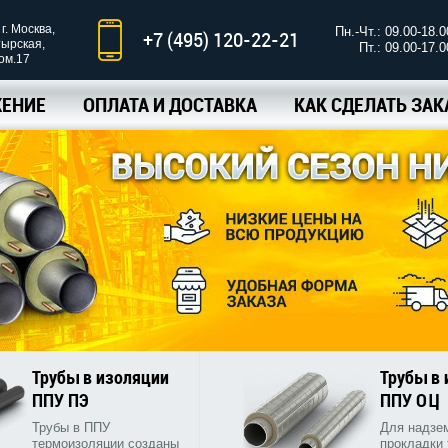
г. Москва,
Пн.-Чт.: 09.00-18.0
+7 (495) 120-22-21
тырская,
Пт.: 09.00-17.0
ком.17
ЕНИЕ
ОПЛАТА И ДОСТАВКА
КАК СДЕЛАТЬ ЗАК
Трубы в изоляции
Трубы в
ППУ ПЭ
ППУ ОЦ
Трубы в ППУ
Для надзе
термоизоляции созданы
прокладки 