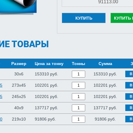
КУПИТЬ
КУПИТЬ 
ИЕ ТОВАРЫ
е
Размер
Цена за тонну
Тонны
Сумма
З
30x6
153310 руб.
153310
руб.
В
45
273x45
102201 руб.
102201
руб.
В
25
245x25
102201 руб.
102201
руб.
В
40x9
137717 руб.
137717
руб.
В
10
219x10
91806 руб.
91806
руб.
В