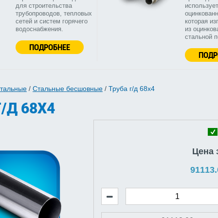
для строительства
используе
трубопроводов, тепловых
оцинкованн
сетей и систем горячего
которая из
водоснабжения.
из оцинков
стальной 
ПОДРОБНЕЕ
ПОДР
стальные
/
Стальные бесшовные
/
Труба г/д 68x4
/Д 68X4
Цена 