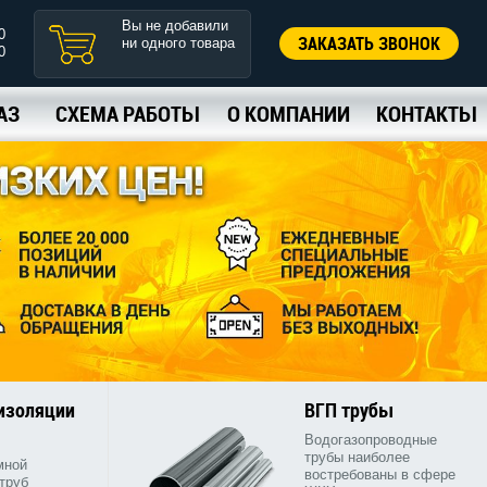
Вы не добавили
0
ЗАКАЗАТЬ ЗВОНОК
ни одного товара
0
АЗ
СХЕМА РАБОТЫ
О КОМПАНИИ
КОНТАКТЫ
 изоляции
ВГП трубы
Водогазопроводные
трубы наиболее
мной
востребованы в сфере
труб