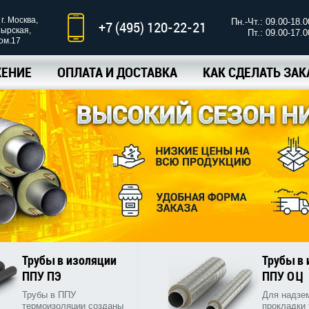
г. Москва,
Пн.-Чт.: 09.00-18.0
+7 (495) 120-22-21
тырская,
Пт.: 09.00-17.0
ком.17
ЕНИЕ
ОПЛАТА И ДОСТАВКА
КАК СДЕЛАТЬ ЗАК
Трубы в изоляции
Трубы в
ППУ ПЭ
ППУ ОЦ
Трубы в ППУ
Для надзе
термоизоляции созданы
прокладки 