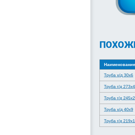
ПОХОЖ
Наименовани
Труба х/д 30x6
Труба г/д 273x
Труба г/д 245x
Труба х/д 40x9
Труба г/д 219x