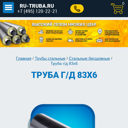
0
RU-TRUBA.RU
+7 (495) 120-22-21
Главная
/
Трубы стальные
/
Стальные бесшовные
/
Труба г/д 83x6
ТРУБА Г/Д 83X6