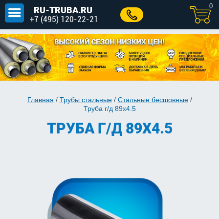
0
RU-TRUBA.RU
+7 (495) 120-22-21
Главная
/
Трубы стальные
/
Стальные бесшовные
/
Труба г/д 89x4.5
ТРУБА Г/Д 89X4.5