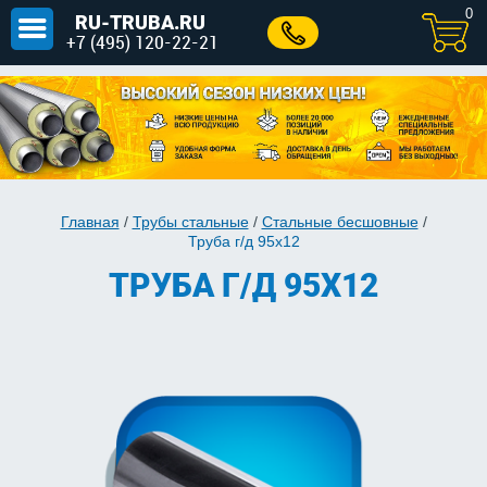
0
RU-TRUBA.RU
+7 (495) 120-22-21
Главная
/
Трубы стальные
/
Стальные бесшовные
/
Труба г/д 95x12
ТРУБА Г/Д 95X12