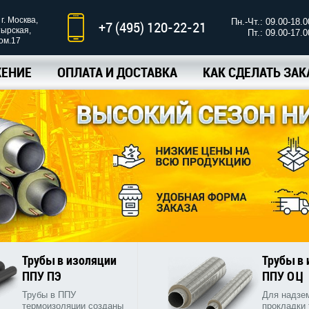
г. Москва,
Пн.-Чт.: 09.00-18.0
+7 (495) 120-22-21
тырская,
Пт.: 09.00-17.0
ком.17
ЕНИЕ
ОПЛАТА И ДОСТАВКА
КАК СДЕЛАТЬ ЗАК
Трубы в изоляции
Трубы в
ППУ ПЭ
ППУ ОЦ
Трубы в ППУ
Для надзе
термоизоляции созданы
прокладки 