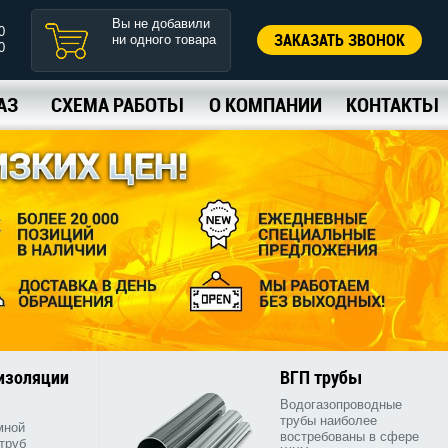
Вы не добавили
0
ЗАКАЗАТЬ ЗВОНОК
ни одного товара
0
АЗ
СХЕМА РАБОТЫ
О КОМПАНИИ
КОНТАКТЫ
 изоляции
ВГП трубы
Водогазопроводные
трубы наиболее
мной
востребованы в сфере
труб