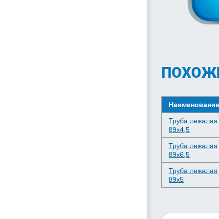
ПОХОЖ
Наименовани
Труба лежалая
89х4,5
Труба лежалая
89х6,5
Труба лежалая
89х5