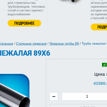
для строительства
используе
трубопроводов, тепловых
оцинкованн
сетей и систем горячего
которая из
водоснабжения.
из оцинков
стальной 
ПОДРОБНЕЕ
ПОДР
стальные
/
Стальные лежалые
/
Лежалые трубы 89
/
Труба лежалая 
ЛЕЖАЛАЯ 89Х6
Цена 