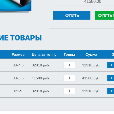
КУПИТЬ
КУПИТЬ 
ИЕ ТОВАРЫ
е
Размер
Цена за тонну
Тонны
Сумма
З
89х4,5
32918 руб.
32918
руб.
В
89х6,5
41580 руб.
41580
руб.
В
89х5
32918 руб.
32918
руб.
В