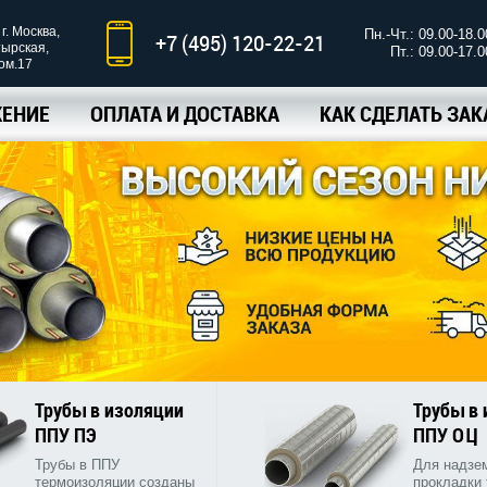
г. Москва,
Пн.-Чт.: 09.00-18.0
+7 (495) 120-22-21
тырская,
Пт.: 09.00-17.0
ком.17
ЕНИЕ
ОПЛАТА И ДОСТАВКА
КАК СДЕЛАТЬ ЗАК
Трубы в изоляции
Трубы в
ППУ ПЭ
ППУ ОЦ
Трубы в ППУ
Для надзе
термоизоляции созданы
прокладки 