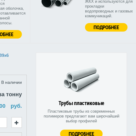
ЖКХ и используются для
тся
прокладки
ая оболочка,
водопроводных и газовых
готавливается
коммуникаций.
анной
полосы.
ПОДРОБНЕЕ
ОБНЕЕ
89х6
В наличии
за тонну
Трубы пластиковые
руб.
Пластиковые трубы из современных
полимеров предлагают вам широчайший
выбор профилей
ПОДРОБНЕЕ