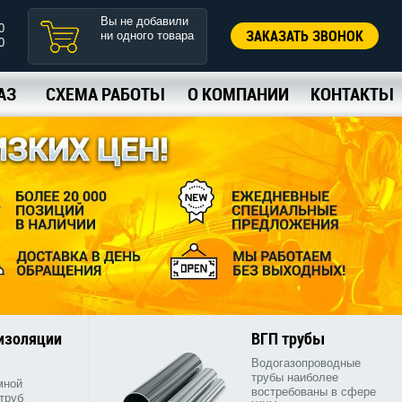
Вы не добавили
0
ЗАКАЗАТЬ ЗВОНОК
ни одного товара
0
АЗ
СХЕМА РАБОТЫ
О КОМПАНИИ
КОНТАКТЫ
 изоляции
ВГП трубы
Водогазопроводные
трубы наиболее
мной
востребованы в сфере
труб