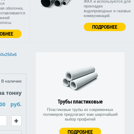
ЖКХ и используются для
тся
прокладки
ая оболочка,
водопроводных и газовых
готавливается
коммуникаций.
анной
полосы.
ПОДРОБНЕЕ
ОБНЕЕ
50х250х6
В наличии
за тонну
Трубы пластиковые
руб.
Пластиковые трубы из современных
полимеров предлагают вам широчайший
выбор профилей
ПОДРОБНЕЕ