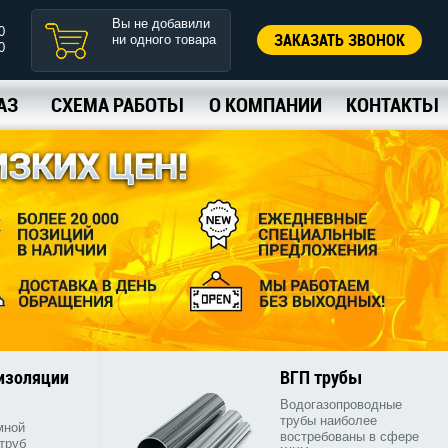
Вы не добавили
0
ЗАКАЗАТЬ ЗВОНОК
ни одного товара
0
АЗ
СХЕМА РАБОТЫ
О КОМПАНИИ
КОНТАКТЫ
 изоляции
ВГП трубы
Водогазопроводные
трубы наиболее
мной
востребованы в сфере
труб