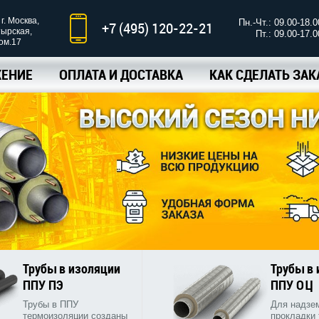
г. Москва,
Пн.-Чт.: 09.00-18.0
+7 (495) 120-22-21
тырская,
Пт.: 09.00-17.0
ком.17
ЕНИЕ
ОПЛАТА И ДОСТАВКА
КАК СДЕЛАТЬ ЗАК
Трубы в изоляции
Трубы в
ППУ ПЭ
ППУ ОЦ
Трубы в ППУ
Для надзе
термоизоляции созданы
прокладки 