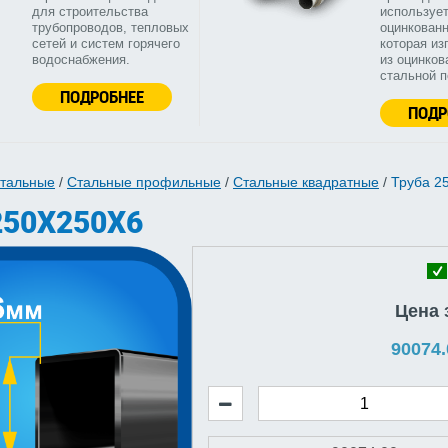
для строительства
используе
трубопроводов, тепловых
оцинкованн
сетей и систем горячего
которая из
водоснабжения.
из оцинков
стальной 
ПОДРОБНЕЕ
ПОДР
стальные
/
Стальные профильные
/
Стальные квадратные
/
Труба 2
250Х250Х6
Цена 