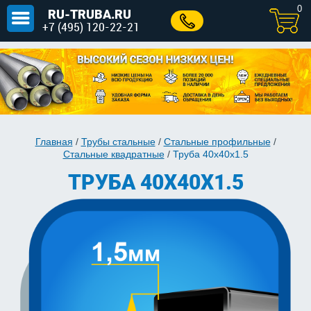
0
RU-TRUBA.RU
+7 (495) 120-22-21
Главная
/
Трубы стальные
/
Стальные профильные
/
Стальные квадратные
/
Труба 40х40х1.5
ТРУБА 40Х40Х1.5