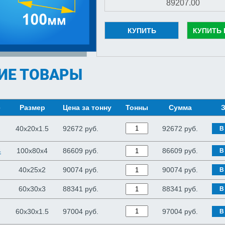
КУПИТЬ
КУПИТЬ 
ИЕ ТОВАРЫ
е
Размер
Цена за тонну
Тонны
Сумма
З
40х20х1.5
92672 руб.
92672
руб.
В
4
100х80х4
86609 руб.
86609
руб.
В
40х25х2
90074 руб.
90074
руб.
В
60х30х3
88341 руб.
88341
руб.
В
60х30х1.5
97004 руб.
97004
руб.
В