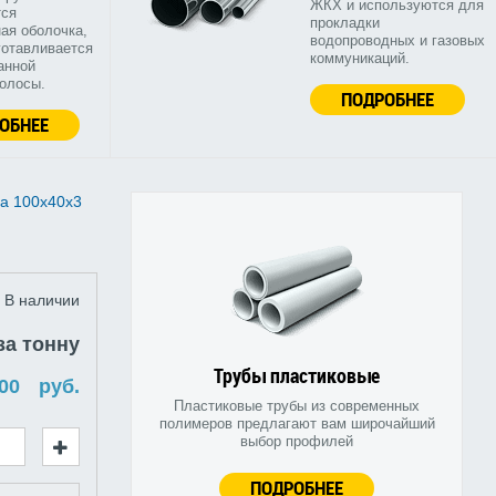
ЖКХ и используются для
тся
прокладки
ая оболочка,
водопроводных и газовых
готавливается
коммуникаций.
анной
полосы.
ПОДРОБНЕЕ
ОБНЕЕ
а 100х40х3
В наличии
за тонну
Трубы пластиковые
руб.
Пластиковые трубы из современных
полимеров предлагают вам широчайший
выбор профилей
ПОДРОБНЕЕ