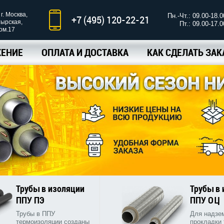
г. Москва,
Пн.-Чт.: 09.00-18.0
+7 (495) 120-22-21
тырская,
Пт.: 09.00-17.0
ком.17
ЕНИЕ
ОПЛАТА И ДОСТАВКА
КАК СДЕЛАТЬ ЗАК
Трубы в изоляции
Трубы в
ППУ ПЭ
ППУ ОЦ
Трубы в ППУ
Для надзе
термоизоляции созданы
прокладки 