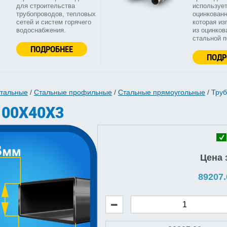
для строительства
используе
трубопроводов, тепловых
оцинкованн
сетей и систем горячего
которая из
водоснабжения.
из оцинков
стальной 
ПОДРОБНЕЕ
ПОДР
стальные
/
Стальные профильные
/
Стальные прямоугольные
/
Труб
100Х40Х3
Цена 