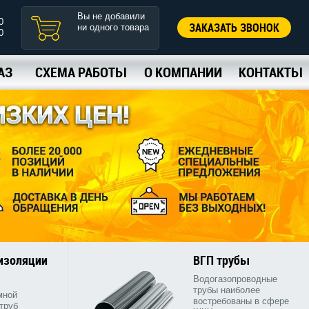
Вы не добавили
0
ЗАКАЗАТЬ ЗВОНОК
ни одного товара
0
АЗ
СХЕМА РАБОТЫ
О КОМПАНИИ
КОНТАКТЫ
 изоляции
ВГП трубы
Водогазопроводные
трубы наиболее
мной
востребованы в сфере
труб