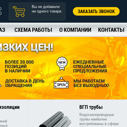
Вы не добавили
0
ЗАКАЗАТЬ ЗВОНОК
ни одного товара
0
АЗ
СХЕМА РАБОТЫ
О КОМПАНИИ
КОНТАКТЫ
 изоляции
ВГП трубы
Водогазопроводные
трубы наиболее
мной
востребованы в сфере
труб