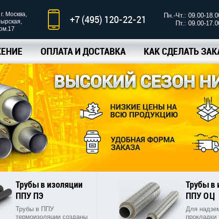
г. Москва,
Пн.-Чт.: 09.00-18.0
+7 (495) 120-22-21
тырская,
Пт.: 09.00-17.0
ком.17
ЕНИЕ
ОПЛАТА И ДОСТАВКА
КАК СДЕЛАТЬ ЗАК
Трубы в изоляции
Трубы в
ППУ ПЭ
ППУ ОЦ
Трубы в ППУ
Для надзе
термоизоляции созданы
прокладки 