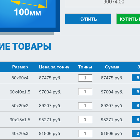
КУПИТЬ
КУПИТЬ 
ИЕ ТОВАРЫ
е
Размер
Цена за тонну
Тонны
Сумма
З
80х60х4
87475 руб.
87475
руб.
В
60х40х1.5
97004 руб.
97004
руб.
В
50х20х2
89207 руб.
89207
руб.
В
30х15х1.5
95271 руб.
95271
руб.
В
40х20х3
91806 руб.
91806
руб.
В