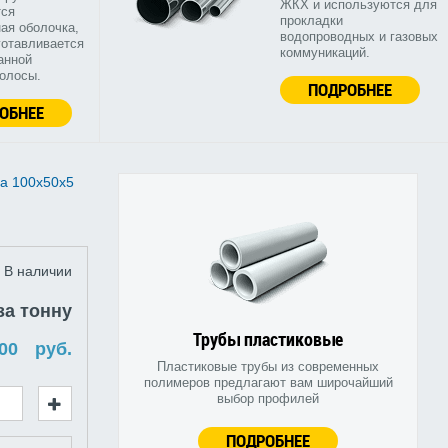
ЖКХ и используются для
тся
прокладки
ая оболочка,
водопроводных и газовых
готавливается
коммуникаций.
анной
полосы.
ПОДРОБНЕЕ
ОБНЕЕ
а 100х50х5
В наличии
за тонну
Трубы пластиковые
руб.
Пластиковые трубы из современных
полимеров предлагают вам широчайший
выбор профилей
ПОДРОБНЕЕ