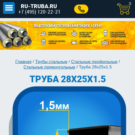
0
RU-TRUBA.RU
+7 (495) 120-22-21
Главная
/
Трубы стальные
/
Стальные профильные
/
Стальные прямоугольные
/
Труба 28х25х1.5
ТРУБА 28Х25Х1.5